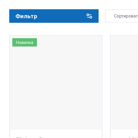
Фильтр
Сортирова
Цена 
Цена 
Новинка
Назва
Назва