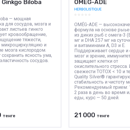
 Ginkgo Biloba
OMÉG-ADE
HERBOLISTIQUE
iloba — мощная
а для сосудов, мозга и
OMÉG-ADE — высококаче
ракт листьев гинкго
формула на основе рыье
ует кровообращение,
из диких рыб с омега-3 (
ощущение тяжести,
мг и DHA 257 мг на суточ
т микроциркуляцию и
и витаминами A, D3 и E.
е мозга кислородом.
Поддерживает сердце и 
 сохранить ясность ума,
мозг и зрение, иммунитет
 эластичность сосудов.
защищает клетки от
окислительного стресса.
свежести TOTOX < 10 и т
Quality Silver® гарантиру
стабильность и чистоту м
Рекомендуемый прием: 
2 раза в день во время и
еды, курс — 50 дней.
0
21 000
тенге
тенге
В корзину
В корзину