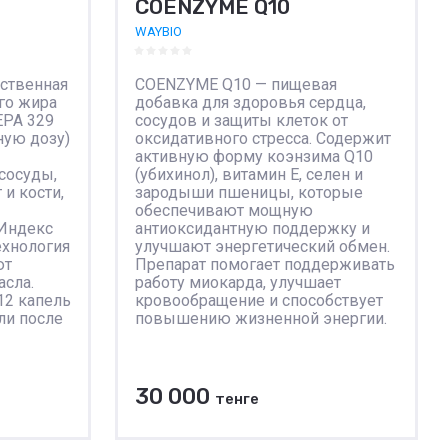
COENZYME Q10
WAYBIO
ственная
COENZYME Q10 — пищевая
го жира
добавка для здоровья сердца,
EPA 329
сосудов и защиты клеток от
ную дозу)
оксидативного стресса. Содержит
активную форму коэнзима Q10
сосуды,
(убихинол), витамин E, селен и
 и кости,
зародыши пшеницы, которые
обеспечивают мощную
 Индекс
антиоксидантную поддержку и
ехнология
улучшают энергетический обмен.
ют
Препарат помогает поддерживать
асла.
работу миокарда, улучшает
12 капель
кровообращение и способствует
ли после
повышению жизненной энергии.
30 000
тенге
В корзину