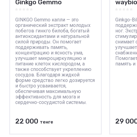
Ginkgo Gemmo
waybio
GINKGO Gemmo капли — это
Ginkgo-B
органический экстракт молодых
поддержк
побегов гинкго билоба, богатый
ног. Экст
антиоксидантами и натуральной
стимулир
силой природы. Он помогает
снимает 
поддерживать память,
улучшае
концентрацию и ясность ума,
снабжени
улучшает микроциркуляцию и
Помогает
питание клеток кислородом, а
память и
также способствует укреплению
сосудов. Благодаря жидкой
форме средство легко дозируется
и быстро усваивается,
обеспечивая максимальную
эффективность для мозга и
сердечно-сосудистой системы.
22 000
29 00
тенге
В корзину