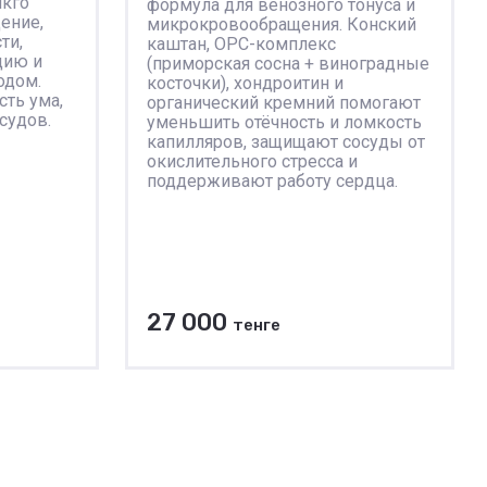
нкго
формула для венозного тонуса и
ение,
микрокровообращения. Конский
ти,
каштан, OPC-комплекс
цию и
(приморская сосна + виноградные
одом.
косточки), хондроитин и
сть ума,
органический кремний помогают
судов.
уменьшить отёчность и ломкость
капилляров, защищают сосуды от
окислительного стресса и
поддерживают работу сердца.
27 000
тенге
В корзину
К сравнению