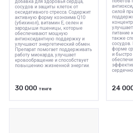
побегов 
добавка для здоровья сердца,
антиокси
сосудов и защиты клеток от
силой пр
оксидативного стресса. Содержит
поддержи
активную форму коэнзима Q10
концентр
(убихинол), витамин E, селен и
улучшае
зародыши пшеницы, которые
питание 
обеспечивают мощную
также сп
антиоксидантную поддержку и
сосудов.
улучшают энергетический обмен.
форме ср
Препарат помогает поддерживать
и быстро
работу миокарда, улучшает
обеспеч
кровообращение и способствует
эффектив
повышению жизненной энергии.
сердечно
30 000
24 00
тенге
В корзину
К сравнению
К ср