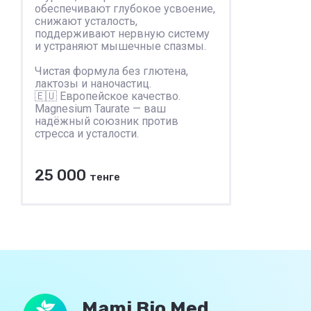
обеспечивают глубокое усвоение,
снижают усталость,
поддерживают нервную систему
и устраняют мышечные спазмы.
Чистая формула без глютена,
лактозы и наночастиц.
🇪🇺 Европейское качество.
Magnesium Taurate — ваш
надёжный союзник против
стресса и усталости.
25 000
тенге
В корзину
К сравнению
Mami Bio Med