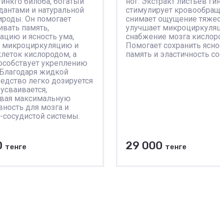
гинкго билоба, богатый
ног. Экстракт листьев ги
дантами и натуральной
стимулирует кровообращ
ироды. Он помогает
снимает ощущение тяжес
вать память,
улучшает микроциркуля
ацию и ясность ума,
снабжение мозга кислор
т микроциркуляцию и
Помогает сохранить ясно
клеток кислородом, а
память и эластичность со
особствует укреплению
 Благодаря жидкой
едство легко дозируется
 усваивается,
ивая максимальную
ность для мозга и
-сосудистой системы.
0
29 000
тенге
тенге
В корзину
В корзину
авнению
К сравнению