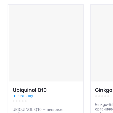
К сравнению
К ср
Ubiquinol Q10
Ginkgo
HERBOLISTIQUE
Ginkgo-Bi
органиче
UBIQUINOL Q10 — пищевая