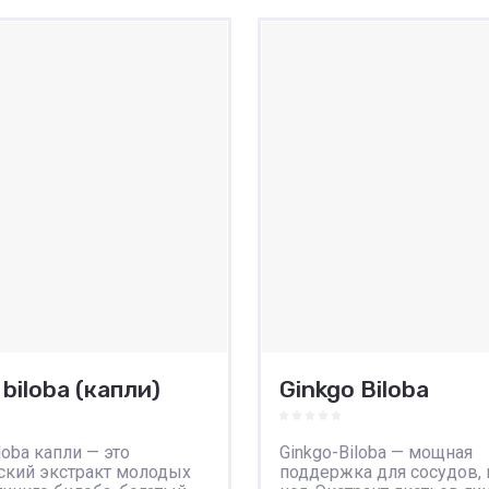
авнению
К сравнению
 biloba (капли)
Ginkgo Biloba
loba капли — это
Ginkgo-Biloba — мощная
ский экстракт молодых
поддержка для сосудов, 